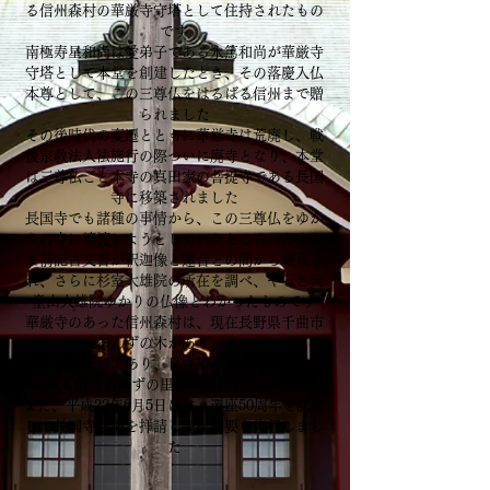
る信州森村の華厳寺守塔として住持されたもの
です
南極寿星和尚は愛弟子である永篤和尚が華厳寺
守塔として本堂を創建したとき、その落慶入仏
本尊として、この三尊仏をはるばる信州まで贈
られました
その後時代の変遷とともに華厳寺は荒廃し、戦
後宗教法人法施行の際ついに廃寺となり、本堂
は三尊仏ごと本寺の真田家の菩提寺である長国
寺に移築されました
長国寺でも諸種の事情から、この三尊仏をゆか
りの寺に譲渡しようとしていたところ、たまた
ま前記古文書が釈迦像と蓮台との間から発見さ
れ、さらに杉室大雄院の所在を調べ、やっと天
童山大雄院ゆかりの仏像とわかったものです
​華厳寺のあった信州森村は、現在長野県千曲市
で10万本のあんずの木があり、あんずの里とし
て著名な土地であり、日立市のあんず並木のあ
んずも信州あんずの里より運ばれたものです
また、平成22年6月5日には、遷座50周年を記念
して長国寺住職を拝請し慶祝法要を修行しまし
た