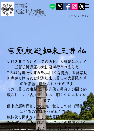
​曹洞宗
天童山大雄院
だいおういん
プライバシーポリシー
​宝冠釈迦如来三尊仏
昭和３５年６月６・７の両日、大雄院において
三尊仏御遷座の大法要が行われました
これは信州松代町の故.真田公菩提所、曹洞宗長
国寺から贈られた釈迦如来三尊仏を大雄院本堂
の須弥壇に遷座されたものです
​この三尊仏の由緒は、釈迦像と蓮台との間に秘
蔵されていた古文書によって明らかにされてい
ます
信中永篤和尚は、大雄院二世として開山南極寿
星和尚の衣鉢をつがれた方で、
鳳林院を開山され、また大雄院境内に明力鎮守
堂を建立し明力菩薩を祀って民心の帰向をはか
られましたが、それよりさき長国寺の末寺に当