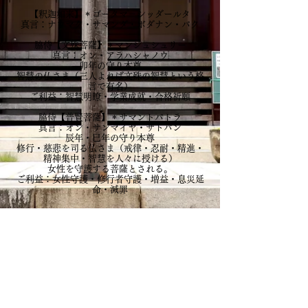
【釈迦如来】＊ゴータマ＝シッダールタ
真言：ナウマク・サマンダ・ボダナン・バク
脇侍【文殊菩薩】＊マンジュシュリー
真言：オン・アラハシャノウ
卯年の守り本尊
智慧の仏さま（三人よれば文殊の智慧という格
言で有名）
ご利益：智慧明瞭・学業成就・合格祈願
脇侍​【普賢菩薩】＊サマントバトラ
真言：オン・サンマイヤ・サトバン
辰年・巳年の守り本尊
修行・慈悲を司る仏さま（戒律・忍耐・精進・
精神集中・智慧を人々に授ける）
女性を守護する菩薩とされる。
ご利益：女性守護・修行者守護・増益・息災延
命・滅罪